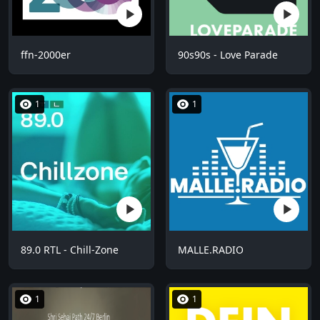
ffn-2000er
90s90s - Love Parade
1
1
89.0 RTL - Chill-Zone
MALLE.RADIO
1
1