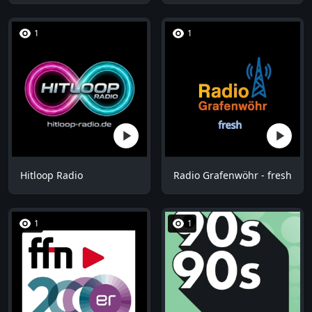
1
1
Hitloop Radio
Radio Grafenwöhr - fresh
1
1