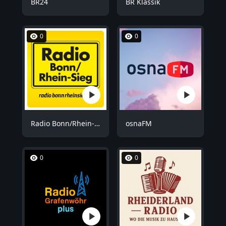
BR24
BR Klassik
0
0
Radio Bonn/Rhein-Sieg
osnaFM
0
0