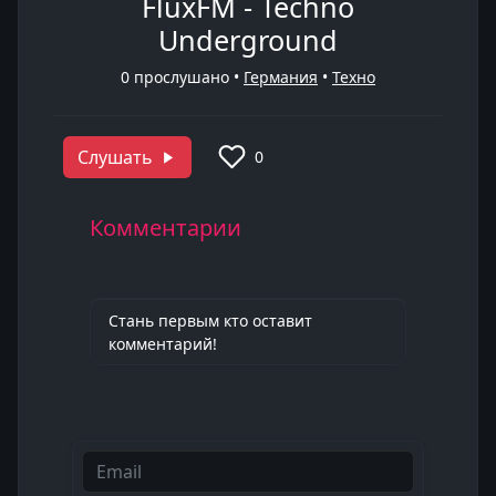
FluxFM - Techno
Underground
0
прослушано •
Германия
•
Техно
Слушать
0
Комментарии
Стань первым кто оставит
комментарий!