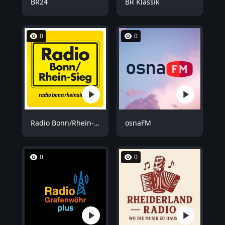
BR24
BR Klassik
0
0
Radio Bonn/Rhein-Sieg
osnaFM
0
0