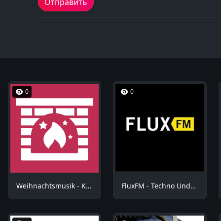
0
0
Weihnachtsmusik - Kuschel Weihnachten
FluxFM - Techno Underground