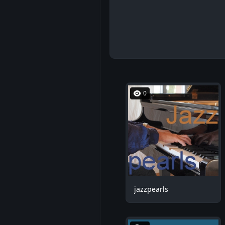
0
jazzpearls