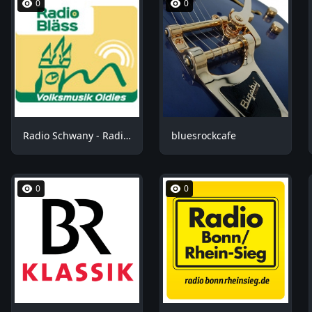
0
0
Radio Schwany - Radio Bläss
bluesrockcafe
0
0