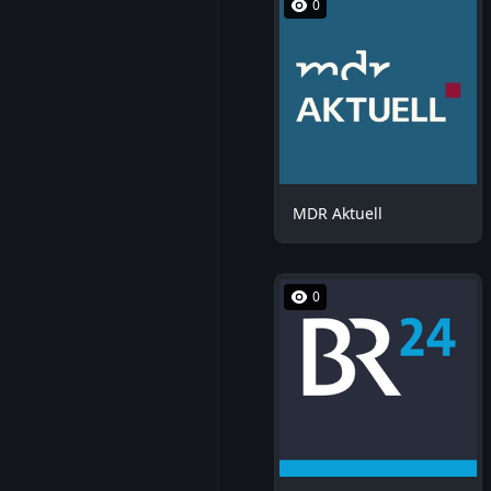
0
MDR Aktuell
0