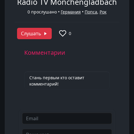
Radio TV Mönchengladbach
0
прослушано •
Германия
•
Попса
,
Рок
Слушать
0
Комментарии
Стань первым кто оставит
комментарий!