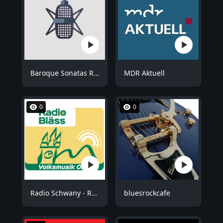
Baroque Sonatas Radio
MDR Aktuell
0
0
Radio Schwany - Radio Bläss
bluesrockcafe