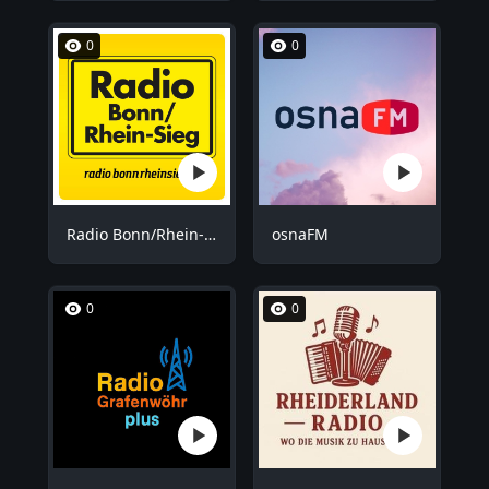
0
0
Radio Bonn/Rhein-Sieg
osnaFM
0
0