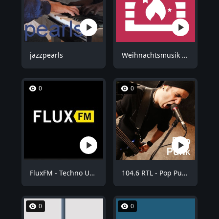
jazzpearls
Weihnachtsmusik - Kuschel Weihnachten
0
0
FluxFM - Techno Underground
104.6 RTL - Pop Punk
0
0