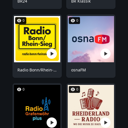
BR24
BR Klassik
0
0
Radio Bonn/Rhein-Sieg
osnaFM
0
0