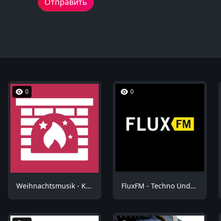
0
0
Weihnachtsmusik - Kuschel Weihnachten
FluxFM - Techno Underground