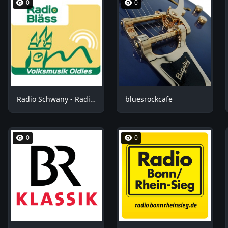
0
0
Radio Schwany - Radio Bläss
bluesrockcafe
0
0