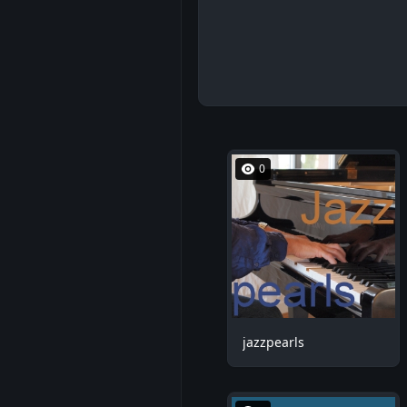
0
jazzpearls