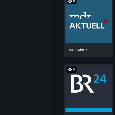
0
MDR Aktuell
0