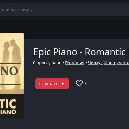
Epic Piano - Romantic
0
прослушано •
Германия
•
Чилаут
,
Инструмент
Слушать
0