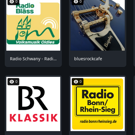
0
0
Radio Schwany - Radio Bläss
bluesrockcafe
0
0