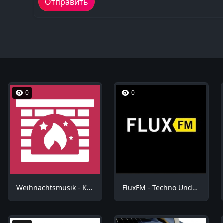
0
0
Weihnachtsmusik - Kuschel Weihnachten
FluxFM - Techno Underground