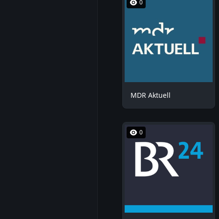
0
MDR Aktuell
0