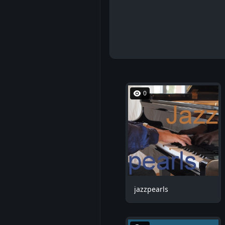
0
jazzpearls