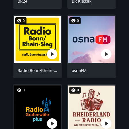
BR24
BR Klassik
0
0
Radio Bonn/Rhein-Sieg
osnaFM
0
0