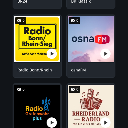
BR24
BR Klassik
0
0
Radio Bonn/Rhein-Sieg
osnaFM
0
0