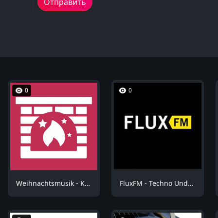
0
0
Weihnachtsmusik - Kuschel Weihnachten
FluxFM - Techno Underground