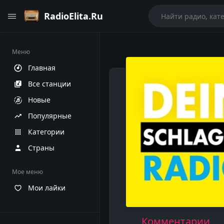
RadioElita.Ru
Меню
Главная
Все станции
Новые
Популярные
Категории
Страны
Мое меню
Мои лайки
Комментарии