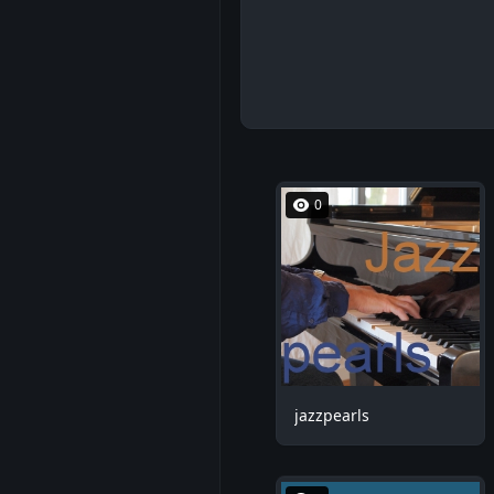
0
jazzpearls