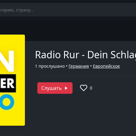
Radio Rur - Dein Schl
1
прослушано •
Германия
•
Европейское
Слушать
0