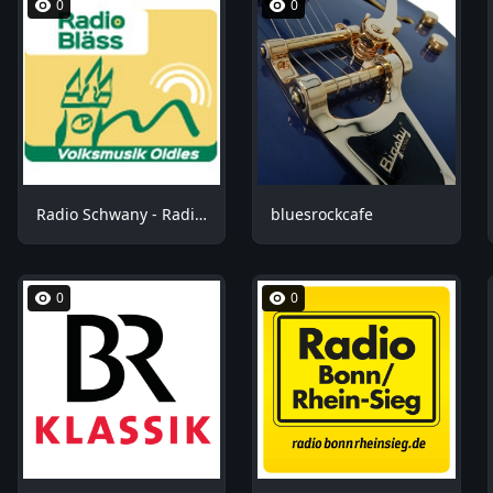
0
0
Radio Schwany - Radio Bläss
bluesrockcafe
0
0