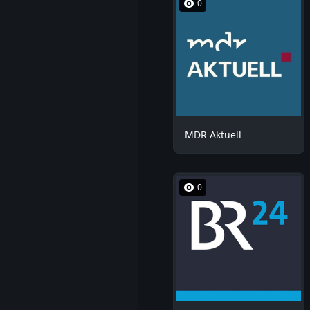
0
MDR Aktuell
0