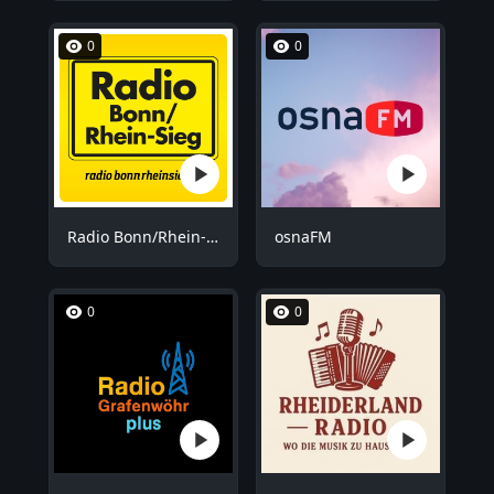
0
0
Radio Bonn/Rhein-Sieg
osnaFM
0
0