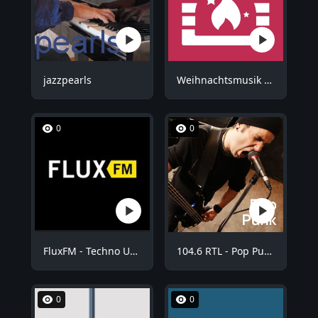
jazzpearls
Weihnachtsmusik - Kuschel Weihnachten
0
0
FluxFM - Techno Underground
104.6 RTL - Pop Punk
0
0