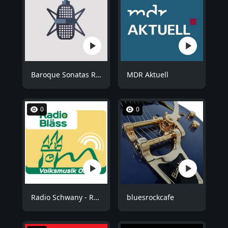
Baroque Sonatas Radio
MDR Aktuell
0
0
Radio Schwany - Radio Bläss
bluesrockcafe