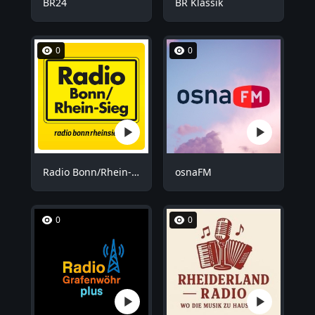
BR24
BR Klassik
0
0
Radio Bonn/Rhein-Sieg
osnaFM
0
0