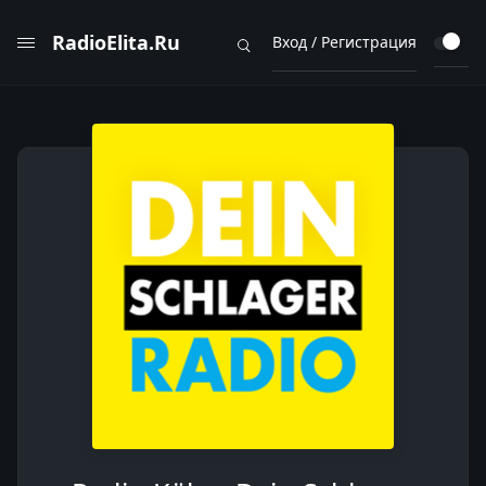
RadioElita.Ru
Вход / Регистрация