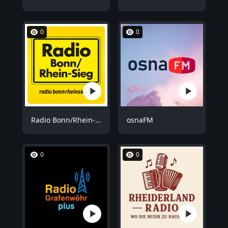
0
0
Radio Bonn/Rhein-Sieg
osnaFM
0
0