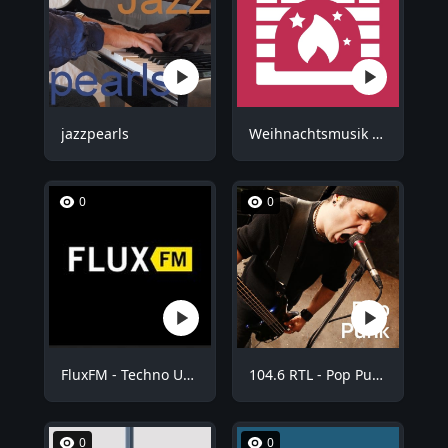
jazzpearls
Weihnachtsmusik - Kuschel Weihnachten
0
0
FluxFM - Techno Underground
104.6 RTL - Pop Punk
0
0