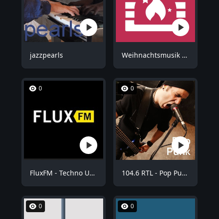
jazzpearls
Weihnachtsmusik - Kuschel Weihnachten
0
0
FluxFM - Techno Underground
104.6 RTL - Pop Punk
0
0