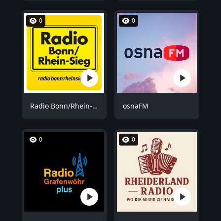
0
0
Radio Bonn/Rhein-Sieg
osnaFM
0
0