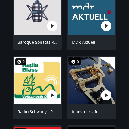
Baroque Sonatas Radio
MDR Aktuell
0
0
Radio Schwany - Radio Bläss
bluesrockcafe