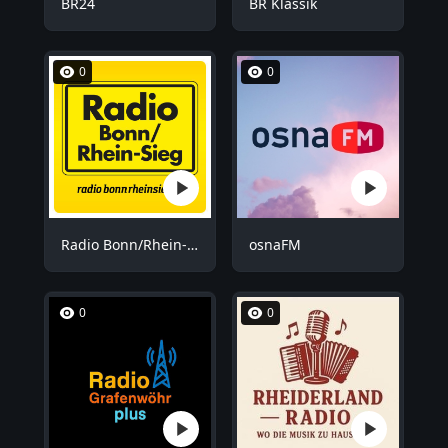
BR24
BR Klassik
0
0
Radio Bonn/Rhein-Sieg
osnaFM
0
0