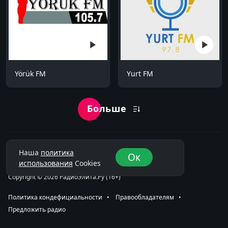
Yörük FM
Yurt FM
Больше
Наша
политика
Ок
использования
Cookies
Copyright © 2026 РадиоЭлита.Ру (16+)
Политика кондефициальности
⠀•⠀
Правообладателям
⠀•⠀
Предложить радио
⠀