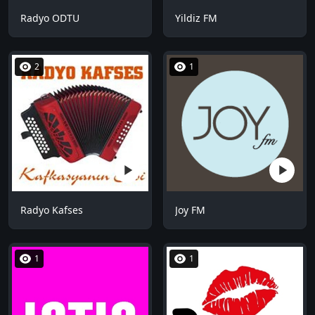
Radyo ODTU
Yildiz FM
2
1
Radyo Kafses
Joy FM
1
1