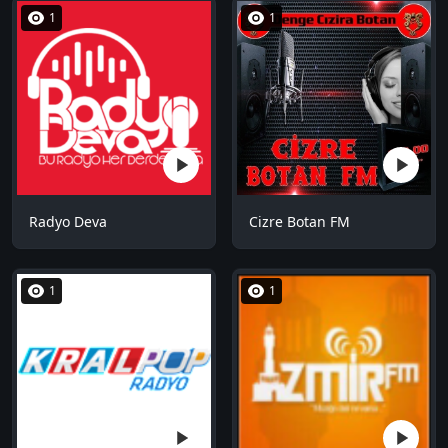
1
1
Radyo Deva
Cizre Botan FM
1
1