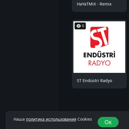
HaYaTMiX - Remix
0
ST Endüstri Radyo
Наша
политика использования
Cookies
Ок