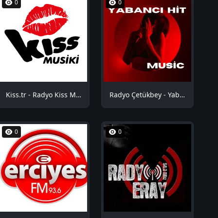
0
0
Kiss.tr - Radyo Kiss Musiki
Radyo Çetükbey - Yabancı Hit
0
0