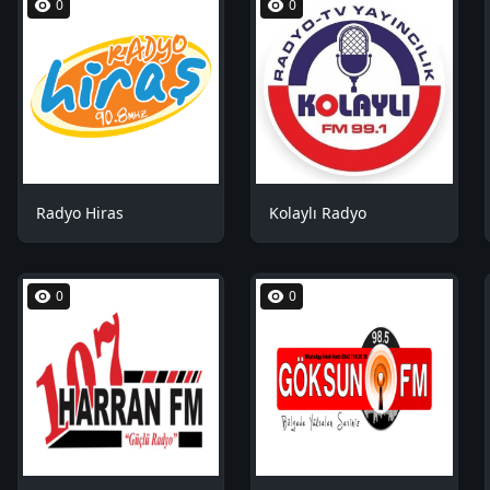
0
0
Radyo Hiras
Kolaylı Radyo
0
0