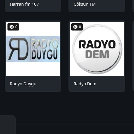
Harran fm 107
Göksun FM
0
0
Radyo Duygu
Radyo Dem