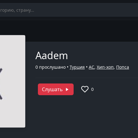
Aadem
0
прослушано •
Турция
•
AC
,
Хип-хоп
,
Попса
Слушать
0