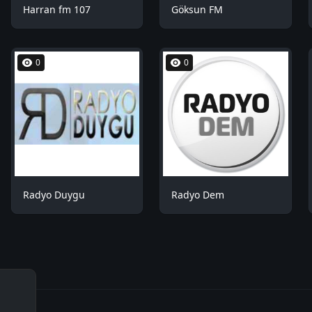
Harran fm 107
Göksun FM
0
0
Radyo Duygu
Radyo Dem