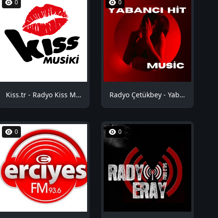
0
0
Kiss.tr - Radyo Kiss Musiki
Radyo Çetükbey - Yabancı Hit
0
0