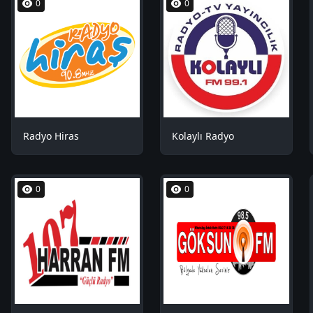
0
0
Radyo Hiras
Kolaylı Radyo
0
0