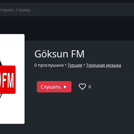
Göksun FM
0
прослушано •
Турция
•
Турецкая музыка
Слушать
0