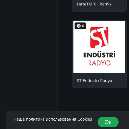
HaYaTMiX - Remix
0
ST Endüstri Radyo
Наша
политика использования
Cookies
Ок