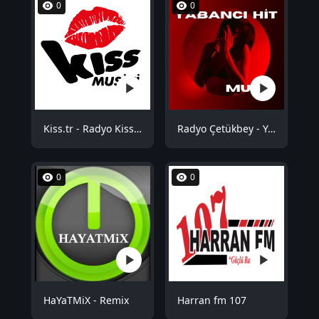
0
0
Kiss.tr - Radyo Kiss Musiki
Radyo Çetükbey - Yabancı Hit
0
0
HaYaTMiX - Remix
Harran fm 107