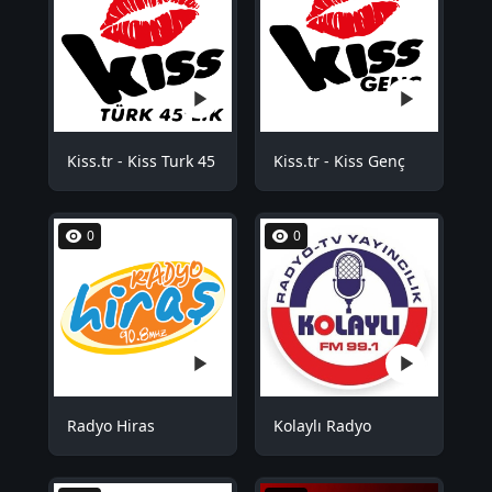
Kiss.tr - Kiss Turk 45
Kiss.tr - Kiss Genç
0
0
Radyo Hiras
Kolaylı Radyo