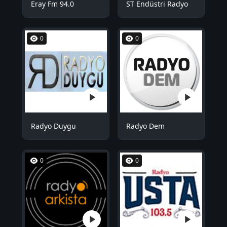
Eray Fm 94.0
ST Endüstri Radyo
0
0
Radyo Duygu
Radyo Dem
0
0