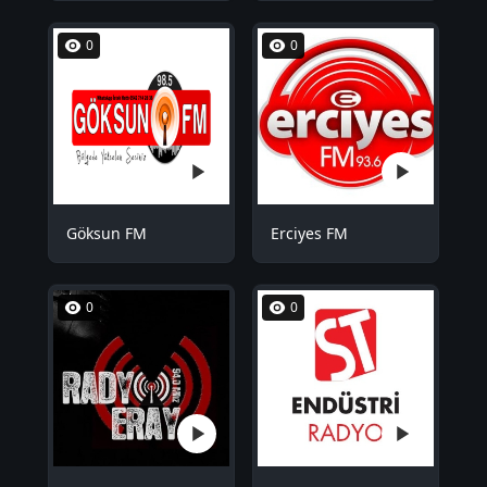
0
0
Göksun FM
Erciyes FM
0
0