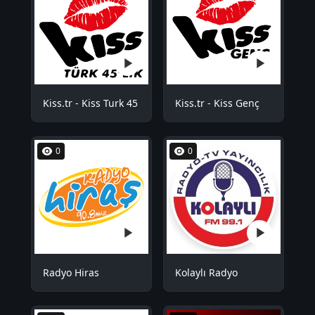
Kiss.tr - Kiss Turk 45
Kiss.tr - Kiss Genç
0
0
Radyo Hiras
Kolaylı Radyo