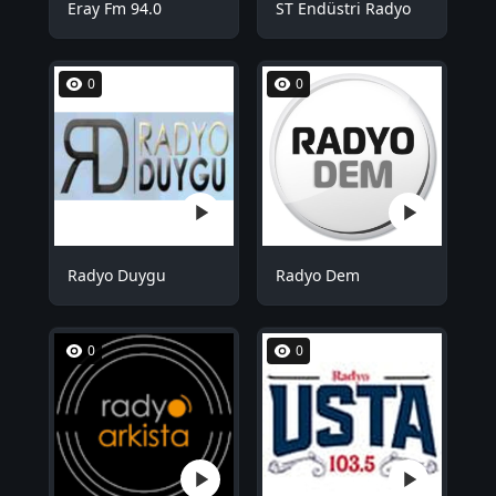
Eray Fm 94.0
ST Endüstri Radyo
0
0
Radyo Duygu
Radyo Dem
0
0