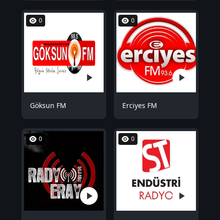
0
0
Göksun FM
Erciyes FM
0
0