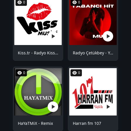
0
0
Kiss.tr - Radyo Kiss Musiki
Radyo Çetükbey - Yabancı Hit
0
0
HaYaTMiX - Remix
Harran fm 107