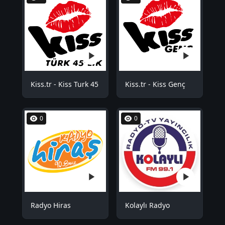
Kiss.tr - Kiss Turk 45
Kiss.tr - Kiss Genç
0
0
Radyo Hiras
Kolaylı Radyo