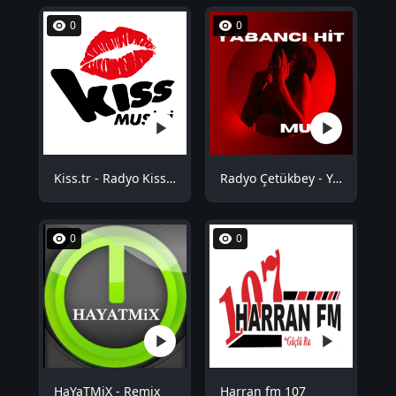
0
0
Kiss.tr - Radyo Kiss Musiki
Radyo Çetükbey - Yabancı Hit
0
0
HaYaTMiX - Remix
Harran fm 107