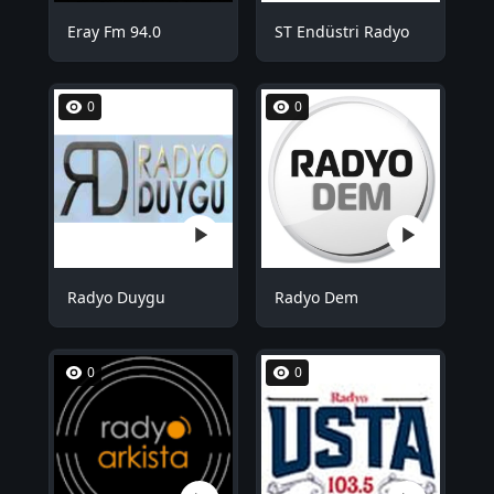
Eray Fm 94.0
ST Endüstri Radyo
0
0
Radyo Duygu
Radyo Dem
0
0