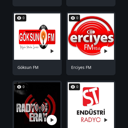
0
0
Göksun FM
Erciyes FM
0
0