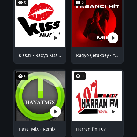
0
0
Kiss.tr - Radyo Kiss Musiki
Radyo Çetükbey - Yabancı Hit
0
0
HaYaTMiX - Remix
Harran fm 107