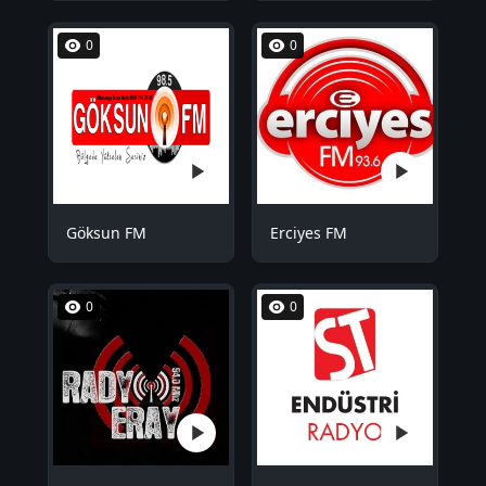
0
0
Göksun FM
Erciyes FM
0
0