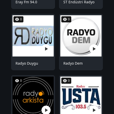
Eray Fm 94.0
ST Endüstri Radyo
0
0
Radyo Duygu
Radyo Dem
0
0