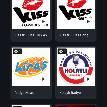
Kiss.tr - Kiss Turk 45
Kiss.tr - Kiss Genç
0
0
Radyo Hiras
Kolaylı Radyo