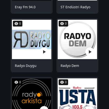
Eray Fm 94.0
ST Endüstri Radyo
0
0
Radyo Duygu
Radyo Dem
0
0