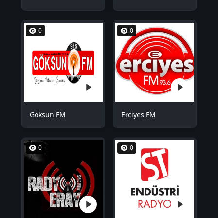
0
0
Göksun FM
Erciyes FM
0
0