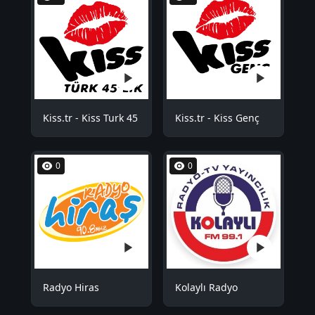
Kiss.tr - Kiss Turk 45
Kiss.tr - Kiss Genç
0
0
Radyo Hiras
Kolaylı Radyo