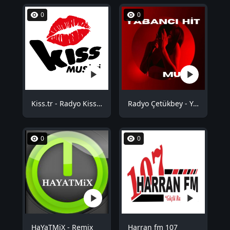
0
0
Kiss.tr - Radyo Kiss Musiki
Radyo Çetükbey - Yabancı Hit
0
0
HaYaTMiX - Remix
Harran fm 107