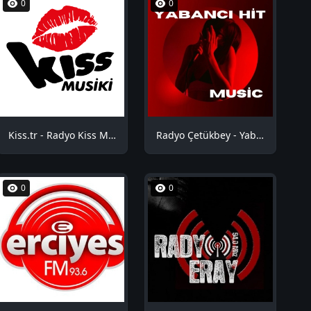
0
0
Kiss.tr - Radyo Kiss Musiki
Radyo Çetükbey - Yabancı Hit
0
0