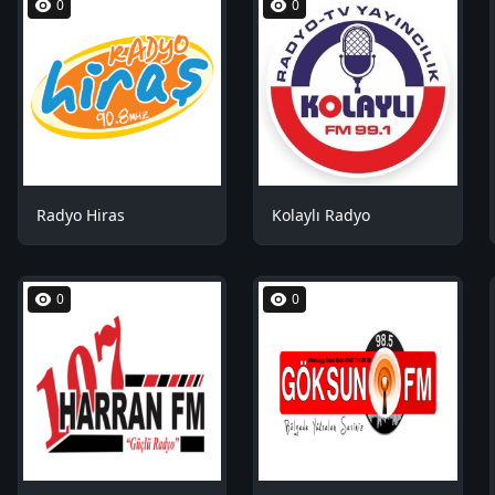
0
0
Radyo Hiras
Kolaylı Radyo
0
0