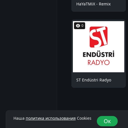
HaYaTMiX - Remix
0
ST Endüstri Radyo
Наша
политика использования
Cookies
Ок