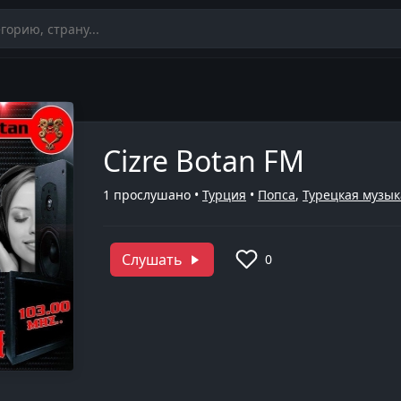
Cizre Botan FM
1
прослушано •
Турция
•
Попса
,
Турецкая музык
Слушать
0