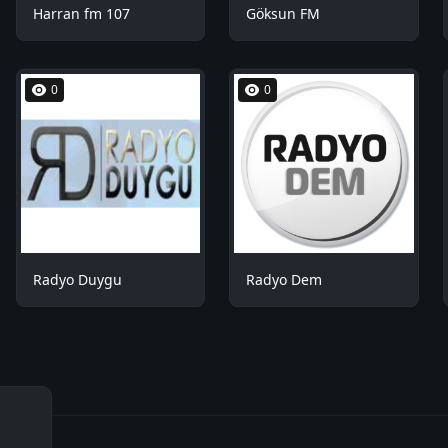
Harran fm 107
Göksun FM
0
0
Radyo Duygu
Radyo Dem