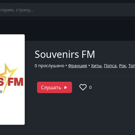
Souvenirs FM
0
прослушано •
Франция
•
Хиты
,
Попса
,
Рок
,
То
Слушать
0