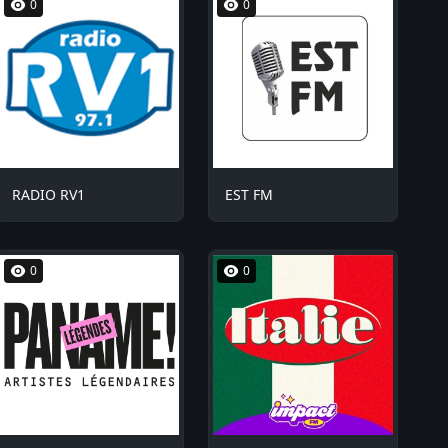
0
0
RADIO RV1
EST FM
0
0