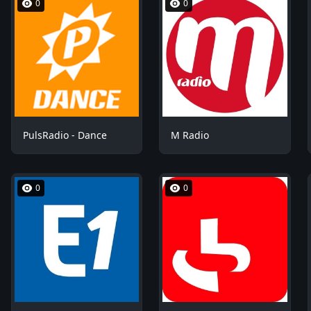
0
0
PulsRadio - Dance
M Radio
0
0