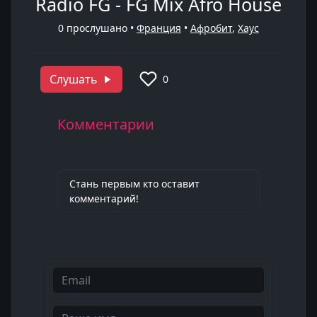
Radio FG - FG Mix Afro House
0
прослушано •
Франция
•
Афробит
,
Хаус
Слушать
0
Комментарии
Стань первым кто оставит
комментарий!