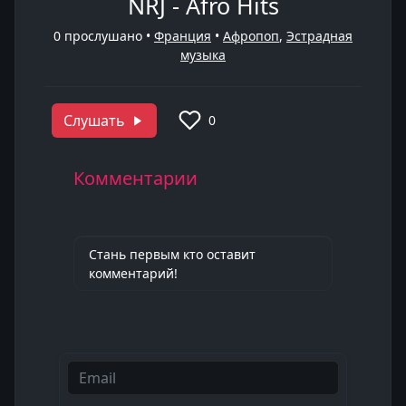
NRJ - Afro Hits
0
прослушано •
Франция
•
Афропоп
,
Эстрадная
музыка
Слушать
0
Комментарии
Стань первым кто оставит
комментарий!