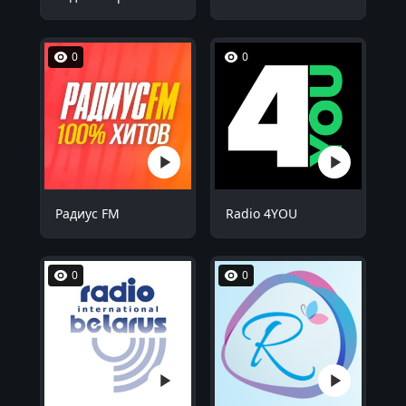
0
0
Радиус FM
Radio 4YOU
0
0