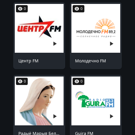
0
0
Центр FM
Молодечно FM
0
0
Радыё Марыя Беларусь
Guira FM