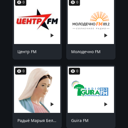
0
0
Центр FM
Молодечно FM
0
0
Радыё Марыя Беларусь
Guira FM