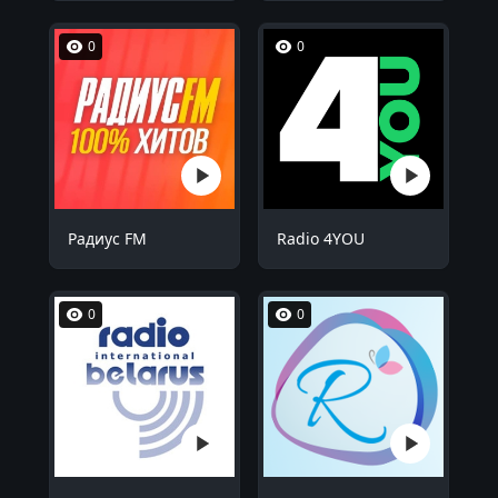
0
0
Радиус FM
Radio 4YOU
0
0