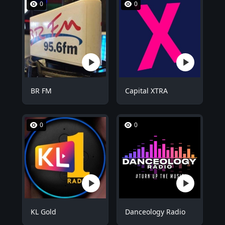
0
0
BR FM
Capital XTRA
0
0
KL Gold
Danceology Radio