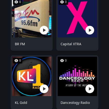
0
0
BR FM
Capital XTRA
0
0
KL Gold
Danceology Radio