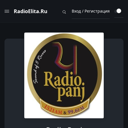
RadioElita.Ru
Вход / Регистрация