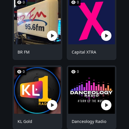
0
0
BR FM
Capital XTRA
0
0
KL Gold
Danceology Radio