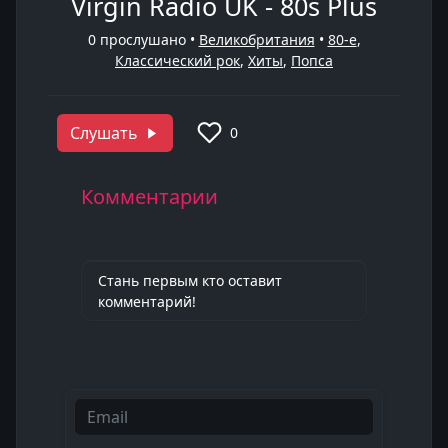
Virgin Radio UK - 80s Plus
0
прослушано •
Великобритания
•
80-е
,
Классический рок
,
Хиты
,
Попса
Слушать
0
Комментарии
Стань первым кто оставит
комментарий!