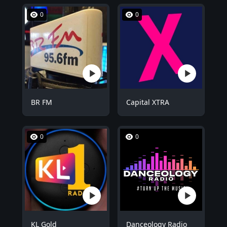
0
0
BR FM
Capital XTRA
0
0
KL Gold
Danceology Radio