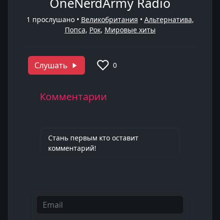
OneNerdArmy Radio
1
прослушано •
Великобритания
•
Альтернатива
,
Попса
,
Рок
,
Мировые хиты
Слушать
0
Комментарии
Стань первым кто оставит
комментарий!