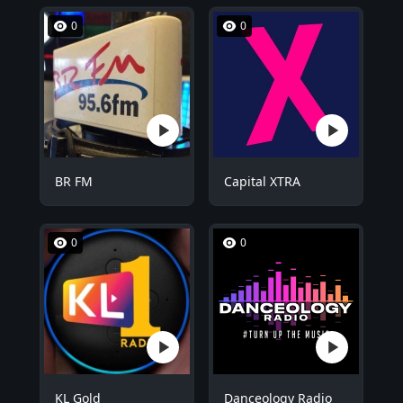
0
0
BR FM
Capital XTRA
0
0
KL Gold
Danceology Radio