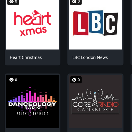
0
0
Heart Christmas
LBC London News
0
0