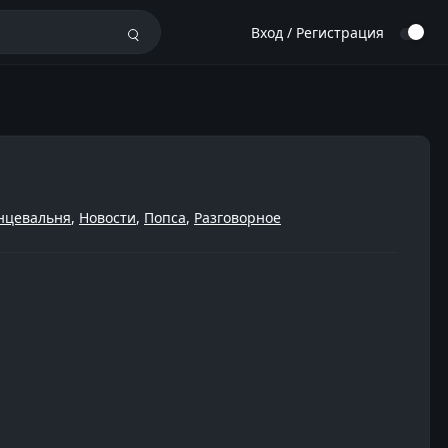
Вход / Регистрация
нцевальня
,
Новости
,
Попса
,
Разговорное