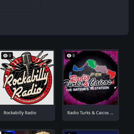
0
0
Rockabilly Radio
Radio Turks & Caicos RTCFM