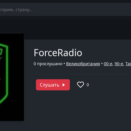
ForceRadio
0
прослушано •
Великобритания
•
00-е
,
90-е
,
Та
Слушать
0