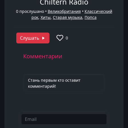
Chiltern Radio
0
прослушано •
Великобритания
•
Классический
рок
,
Хиты
,
Старая музыка
,
Попса
Слушать
0
Комментарии
Стань первым кто оставит
комментарий!