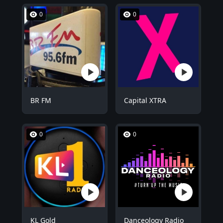
0
0
BR FM
Capital XTRA
0
0
KL Gold
Danceology Radio