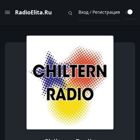
RadioElita.Ru
Вход / Регистрация