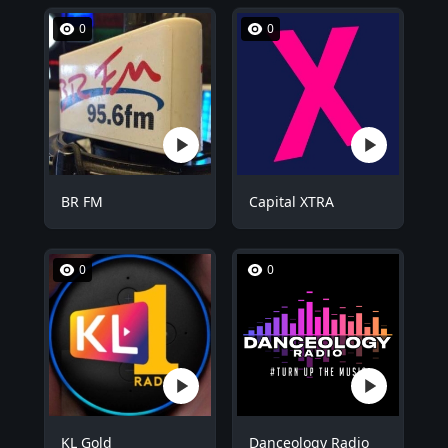
0
0
BR FM
Capital XTRA
0
0
KL Gold
Danceology Radio