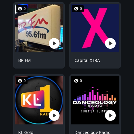
0
0
BR FM
Capital XTRA
0
0
KL Gold
Danceology Radio