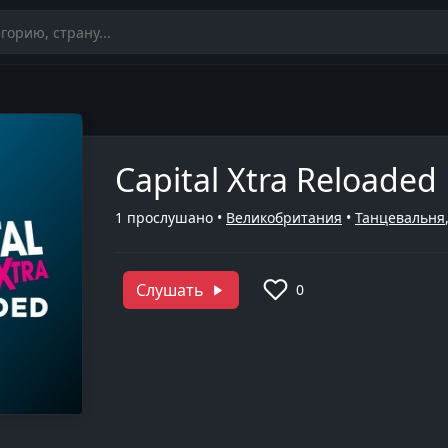
Capital Xtra Reloaded
1
прослушано •
Великобритания
•
Танцевальня
Слушать
0