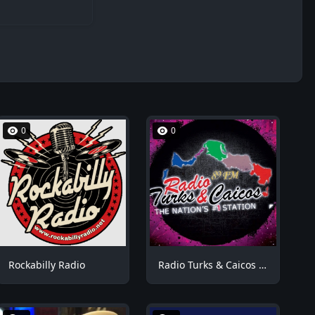
0
0
Rockabilly Radio
Radio Turks & Caicos RTCFM