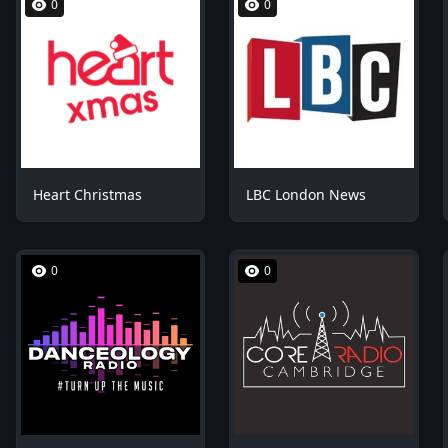
0
0
Heart Christmas
LBC London News
0
0