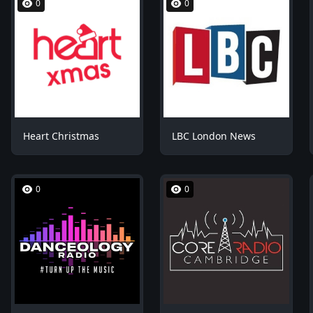
0
0
Heart Christmas
LBC London News
0
0