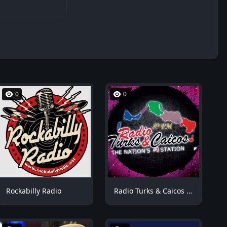
0
0
Rockabilly Radio
Radio Turks & Caicos RTCFM