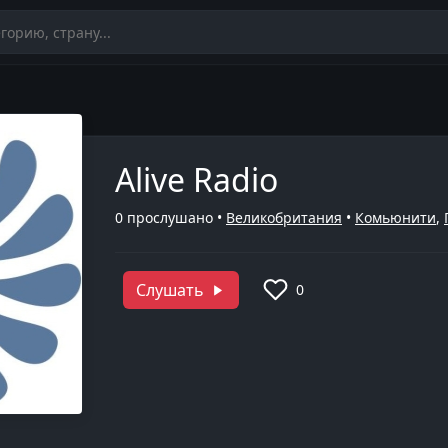
Alive Radio
0
прослушано •
Великобритания
•
Комьюнити
,
Слушать
0