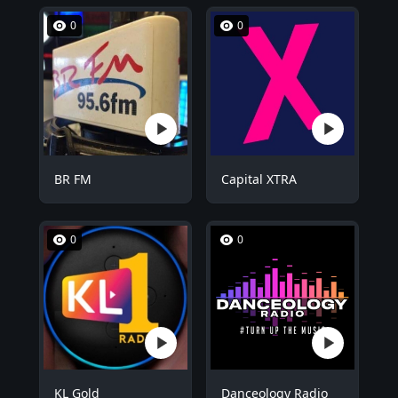
0
0
BR FM
Capital XTRA
0
0
KL Gold
Danceology Radio