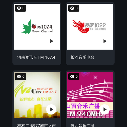
0
0
河南资讯台 FM 107.4
长沙音乐电台
0
0
桂林广播977城市之声
陕西音乐广播