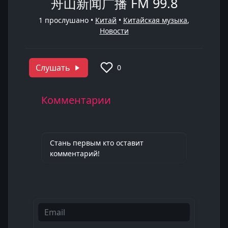
舟山新闻广播 FM 99.8
1
прослушано •
Китай
•
Китайская музыка
,
Новости
Слушать
0
Комментарии
Стань первым кто оставит
комментарий!