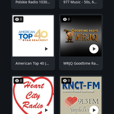
Polskie Radio 1030 Chicago - WNVR
977 Music - 50s, 60s Hits
0
0
American Top 40 (AT40)
WRJQ Goodtime Radio
0
0