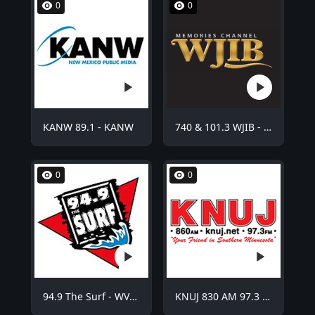
0
0
KANW 89.1 - KANW
740 & 101.3 WJIB - WJIB
0
0
94.9 The Surf - WVCO
KNUJ 830 AM 97.3 FM - KNUJ