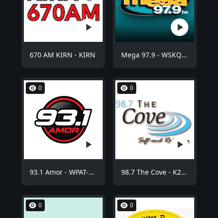
670 AM KIRN - KIRN
Mega 97.9 - WSKQ-FM
0
0
93.1 Amor - WPAT-FM
98.7 The Cove - K254BE
0
0