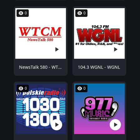
0
0
NewsTalk 580 - WTCM
104.3 WGNL - WGNL
0
0