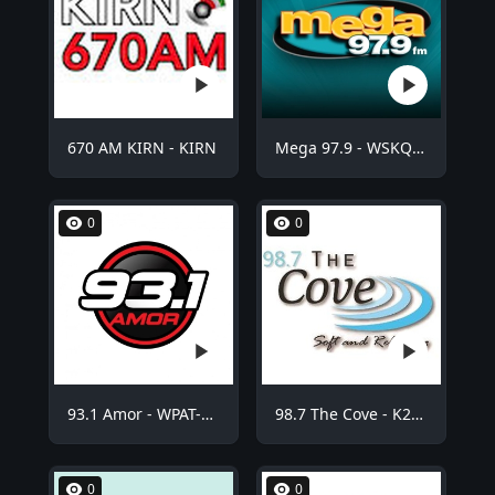
670 AM KIRN - KIRN
Mega 97.9 - WSKQ-FM
0
0
93.1 Amor - WPAT-FM
98.7 The Cove - K254BE
0
0