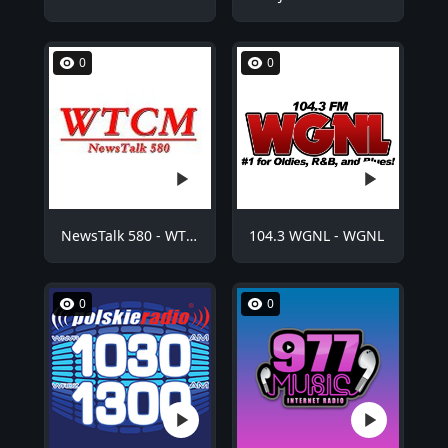
0
0
NewsTalk 580 - WTCM
104.3 WGNL - WGNL
0
0