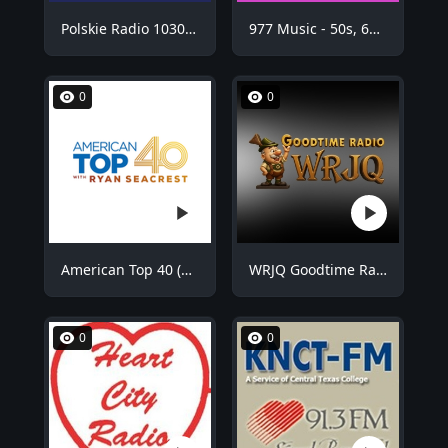
Polskie Radio 1030 Chicago - WNVR
977 Music - 50s, 60s Hits
0
0
American Top 40 (AT40)
WRJQ Goodtime Radio
0
0