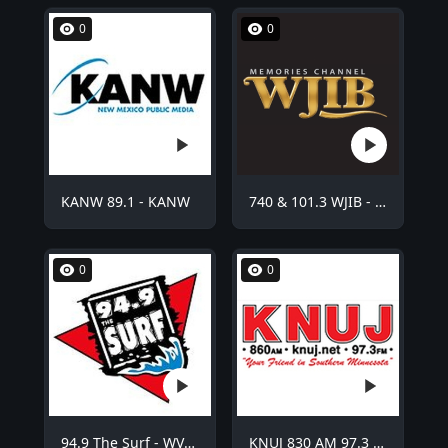
0
0
KANW 89.1 - KANW
740 & 101.3 WJIB - WJIB
0
0
94.9 The Surf - WVCO
KNUJ 830 AM 97.3 FM - KNUJ