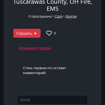
Tuscarawas County, OH Fire,
EMS
0
прослушано •
США
•
Другое
Слушать
0
Комментарии
Стань первым кто оставит
комментарий!