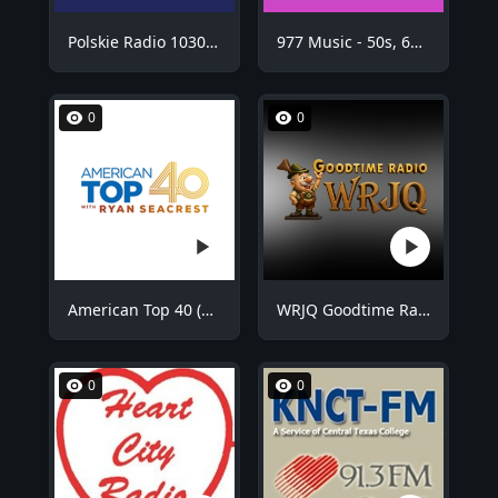
Polskie Radio 1030 Chicago - WNVR
977 Music - 50s, 60s Hits
0
0
American Top 40 (AT40)
WRJQ Goodtime Radio
0
0