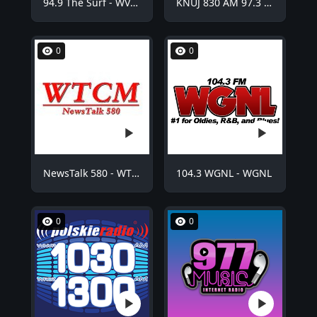
94.9 The Surf - WVCO
KNUJ 830 AM 97.3 FM - KNUJ
0
0
NewsTalk 580 - WTCM
104.3 WGNL - WGNL
0
0