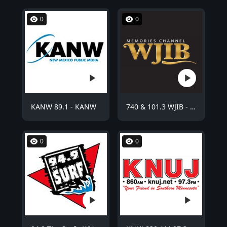
0
0
KANW 89.1 - KANW
740 & 101.3 WJIB - WJIB
0
0