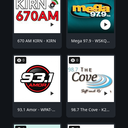
670 AM KIRN - KIRN
Mega 97.9 - WSKQ-FM
0
0
93.1 Amor - WPAT-FM
98.7 The Cove - K254BE