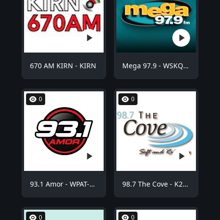
670 AM KIRN - KIRN
Mega 97.9 - WSKQ-FM
0
0
93.1 Amor - WPAT-FM
98.7 The Cove - K254BE
0
0