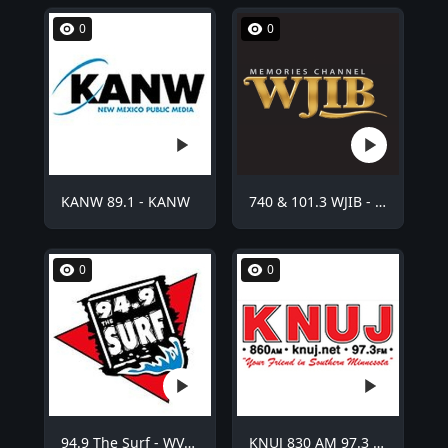
0
0
KANW 89.1 - KANW
740 & 101.3 WJIB - WJIB
0
0
94.9 The Surf - WVCO
KNUJ 830 AM 97.3 FM - KNUJ