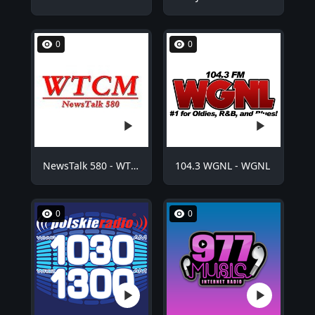
0
0
NewsTalk 580 - WTCM
104.3 WGNL - WGNL
0
0