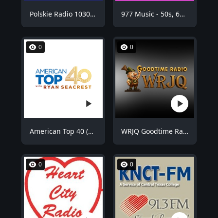
Polskie Radio 1030 Chicago - WNVR
977 Music - 50s, 60s Hits
0
0
American Top 40 (AT40)
WRJQ Goodtime Radio
0
0