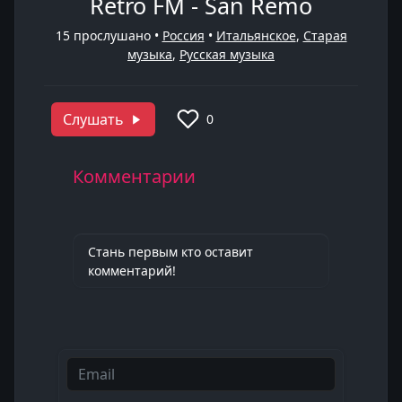
Retro FM - San Remo
15
прослушано •
Россия
•
Итальянское
,
Старая
музыка
,
Русская музыка
Слушать
0
Комментарии
Стань первым кто оставит
комментарий!