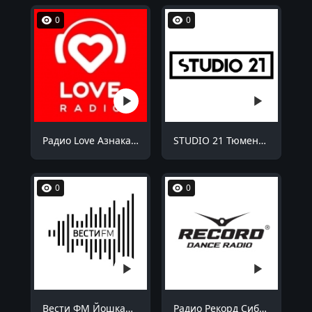
0
0
Радио Love Азнакаево 98.8 FM
STUDIO 21 Тюмень 87.9 FM
0
0
Вести ФМ Йошкар-Ола 90.9 FM
Радио Рекорд Сибай 100.7 FM