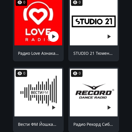
0
0
Радио Love Азнакаево 98.8 FM
STUDIO 21 Тюмень 87.9 FM
0
0
Вести ФМ Йошкар-Ола 90.9 FM
Радио Рекорд Сибай 100.7 FM