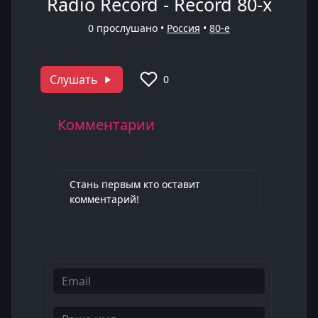
Radio Record - Record 80-x
0
прослушано •
Россия
•
80-е
Слушать
0
Комментарии
Стань первым кто оставит
комментарий!