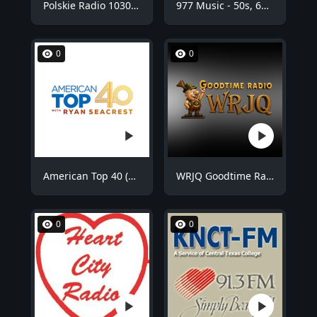
Polskie Radio 1030 Chicago - WNVR
977 Music - 50s, 60s Hits
0
0
American Top 40 (AT40)
WRJQ Goodtime Radio
0
0