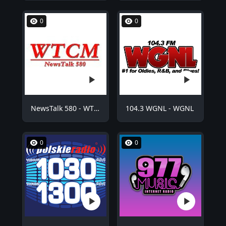
0
0
NewsTalk 580 - WTCM
104.3 WGNL - WGNL
0
0