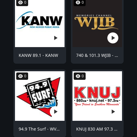
0
0
KANW 89.1 - KANW
740 & 101.3 WJIB - WJIB
0
0
94.9 The Surf - WVCO
KNUJ 830 AM 97.3 FM - KNUJ