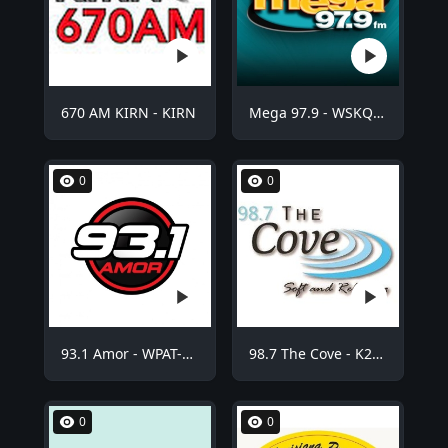
670 AM KIRN - KIRN
Mega 97.9 - WSKQ-FM
0
0
93.1 Amor - WPAT-FM
98.7 The Cove - K254BE
0
0